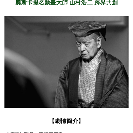
奧斯卡提名動畫大師 山村浩二 跨界共創
【劇情簡介】