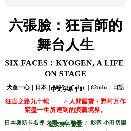
六張臉：狂言師的
舞台人生
SIX FACES：KYOGEN, A LIFE 
ON STAGE
犬童一心｜日本｜2025｜Color｜82min｜日語
｜中文字幕｜0+
狂言之路九十載——
 > 
人間國寶・野村万作
窮盡一生所達到的演藝境界。
日本奧斯卡名導 犬童一心 執導  /  影帝 小田切讓 
溫柔旁白獻聲