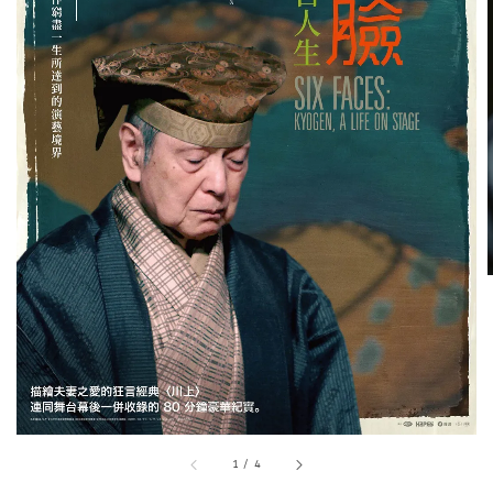
1
/
4