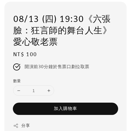
08/13 (四) 19:30《六張
臉：狂言師的舞台人生》
愛心敬老票
Regular
NT$ 100
price
開演前30分鐘於售票口劃位取票
數量
加入購物車
分享