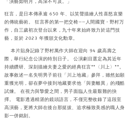
「演藝如明月，高深不可及。」
狂言，是日本傳承逾 650 年、以笑聲描繪人性喜怒哀樂
的傳統藝術。 狂言界的第一把交椅——人間國寶・野村万
作，自三歲初次登台以來，九十年來始終致力於這門技
藝，並於 2023 年獲頒文化勳章。
本片貼身記錄了野村萬作大師在迎向 94 歲高壽之
際，舉行紀念公演的特別日子。 公演劇目選定為其近年
持續鑽研、深刻描繪夫妻之愛的經典狂言**〈川上〉**。
故事敘述一名失明男子前往「川上地藏」參拜，雖然如願
重獲光明，卻在夢中接到地藏要求他「與妻離異」的殘酷
試煉。 在視力與摯愛之間，男子面臨人生最艱難的抉
擇。 電影透過精湛的鏡頭語言，不僅完整收錄了這段至
高演藝，更將大師在後台那挺拔、追求極致美感的職人身
影一併銘刻。