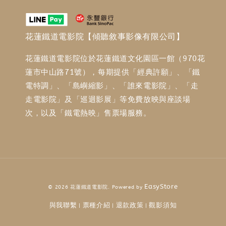
花蓮鐵道電影院【傾聽敘事影像有限公司】
花蓮鐵道電影院位於花蓮鐵道文化園區一館（970花
蓮市中山路71號），每期提供「經典許願」、「鐵
電特調」、「島嶼縮影」、「誰來電影院」、「走
走電影院」及「巡迴影展」等免費放映與座談場
次，以及「鐵電熱映」售票場服務。
EasyStore
© 2026 花蓮鐵道電影院. Powered by
與我聯繫
票種介紹
退款政策
觀影須知
|
|
|