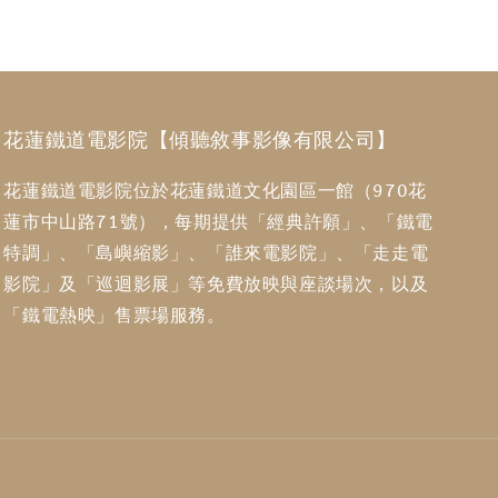
花蓮鐵道電影院【傾聽敘事影像有限公司】
花蓮鐵道電影院位於花蓮鐵道文化園區一館（970花
蓮市中山路71號），每期提供「經典許願」、「鐵電
特調」、「島嶼縮影」、「誰來電影院」、「走走電
影院」及「巡迴影展」等免費放映與座談場次，以及
「鐵電熱映」售票場服務。