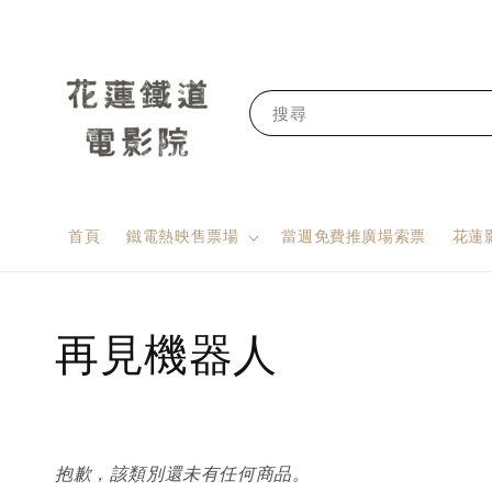
搜尋
首頁
鐵電熱映售票場
當週免費推廣場索票
花蓮
再見機器人
抱歉，該類別還未有任何商品。